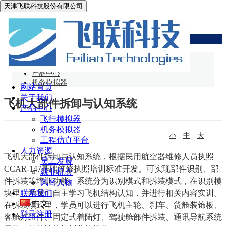
天津飞联科技股份有限公司
机务模拟器
网站首页
产品中心
机务模拟器
网站首页
关于我们
飞机大部件拆卸与认知系统
产品中心
飞行模拟器
机务模拟器
小
中
大
工程仿真平台
人力资源
飞机大部件拆卸与认知系统，根据民用航空器维修人员执照
员工发展
CCAR-147基础维修执照培训标准开发。可实现部件识别、部
就业机会
件拆装等培训功能。系统分为识别模式和拆装模式，在识别模
风尚人物
块里，学员可自主学习飞机结构认知，并进行相关内容实训。
联系我们
中文
在拆装模式里，学员可以进行飞机主轮、刹车、货舱装饰板、
登录
注册
客舱灯组件、固定式着陆灯、驾驶舱部件拆装、通讯导航系统