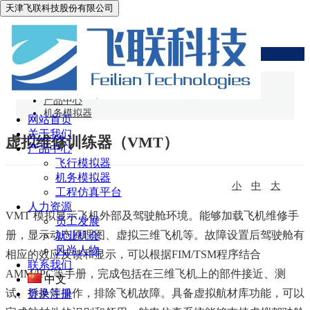
天津飞联科技股份有限公司
机务模拟器
网站首页
产品中心
机务模拟器
网站首页
关于我们
虚拟维修训练器（VMT）
产品中心
飞行模拟器
机务模拟器
小
中
大
工程仿真平台
人力资源
VMT 模拟显示飞机外部及驾驶舱环境。能够加载飞机维修手
员工发展
册，显示动态原理图、虚拟三维飞机等。故障设置后驾驶舱有
就业机会
风尚人物
相应的效应反馈和显示，可以根据FIM/TSM程序结合
联系我们
AMM/IPC等手册，完成包括在三维飞机上的部件接近、测
中文
试、拆换等操作，排除飞机故障。具备虚拟航材库功能，可以
登录
注册